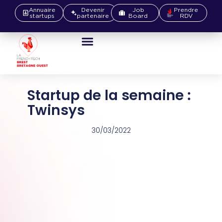
Annuaire
Devenir
Job
Prendre
startups
partenaire
Board
RDV
Startup de la semaine :
Twinsys
30/03/2022