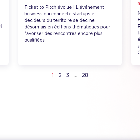
m
Ticket to Pitch évolue ! L'événement
N
business qui connecte startups et
B
décideurs du territoire se décline
ri
R
désormais en éditions thématiques pour
t
favoriser des rencontres encore plus
é
qualifiées.
s
C
1
2
3
…
28