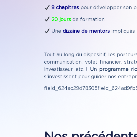
8 chapitres
pour développer son pr
20 jours
de formation
Une
dizaine de mentors
impliqués
Tout au long du dispositif, les porteu
communication, volet financier, stra
investisseur etc !
Un programme rich
s’investissent pour g
field_624ac29d78305field_624ad9fb
Nos précédents