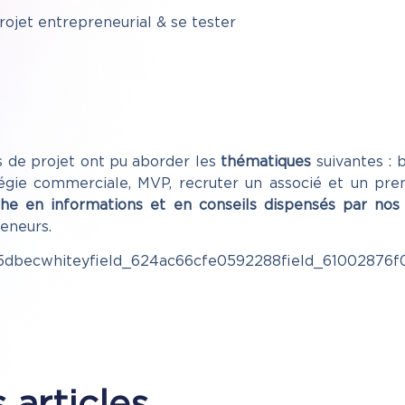
ojet entrepreneurial & se tester
rs de projet ont pu aborder les
thématiques
suivantes : 
tégie commerciale, MVP, recruter un associé et un pre
e en informations et en conseils dispensés par nos
uider nos entrepreneurs. Un gran
5dbecwhiteyfield_624ac66cfe0592288field_61002876f0
 articles