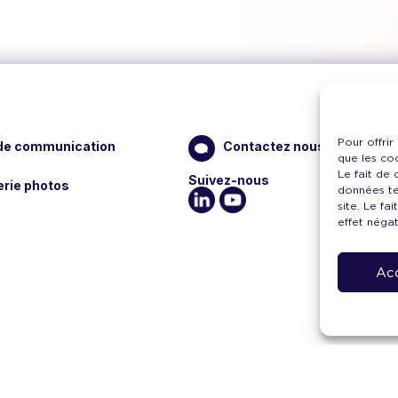
Pour offrir
 de communication
Contactez nous
que les co
Le fait de
Suivez-nous
erie photos
données te
site. Le fa
effet négat
Ac