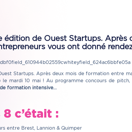
e édition de Ouest Startups. Après
entrepreneurs vous ont donné rende
5dbf0field_610944b02559cwhiteyfield_624ac6bbfe05a
 Ouest Startups. Après deux mois de formation entre ma
le mardi 10 mai ! Au programme concours de pitch, t
 de formation intensive…
8 c’était :
rs entre Brest, Lannion & Quimper