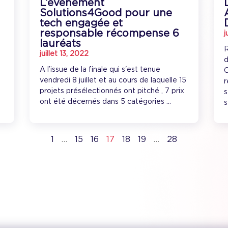
L’événement
Solutions4Good pour une
tech engagée et
responsable récompense 6
j
lauréats
0
R
juillet 13, 2022
d
A l’issue de la finale qui s'est tenue
C
vendredi 8 juillet et au cours de laquelle 15
r
projets présélectionnés ont pitché , 7 prix
s
ont été décernés dans 5 catégories ...
s
1
…
15
16
17
18
19
…
28