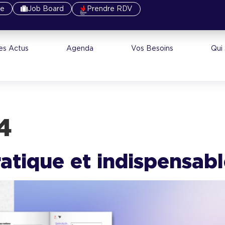
re
Job Board
Prendre RDV
es Actus
Agenda
Vos Besoins
Qui
ou
4
ratique et indispensabl