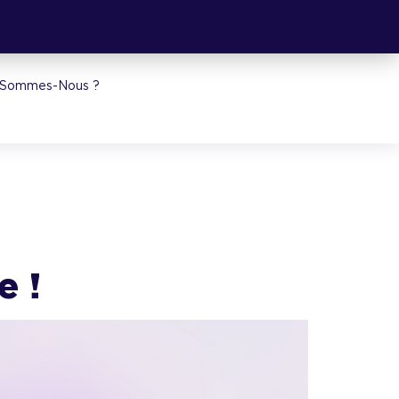
 Sommes-Nous ?
r 
e !