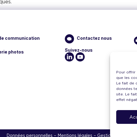
ques.
 de communication
Contactez nous
Suivez-nous
erie photos
Pour offrir
que les co
Le fait de
données te
site. Le fa
effet négat
Ac
Données personnelles – Mentions légales –
Gestion cookies