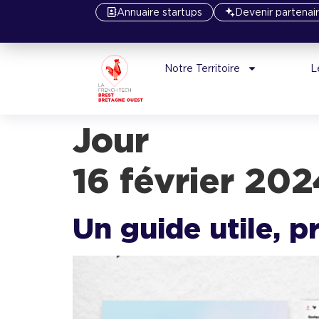
Annuaire startups
Devenir partenai
Notre Territoire
L
J
16 février 202
Un guide utile, p