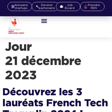
Annuaire
Devenir
Job
Prendre
startups
partenaire
Board
RDV
J
21 décembre
2023
Découvrez les 3
lauréats French Tech